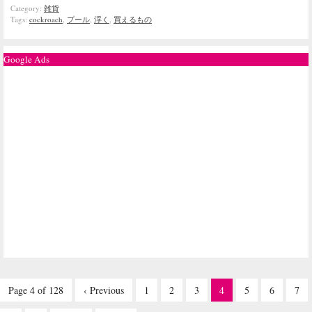
Category:
雑貨
Tags:
cockroach
,
プール
,
浮く
,
買えるもの
Google Ads
Page 4 of 128
‹ Previous
1
2
3
4
5
6
7