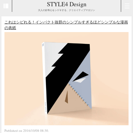
STYLE4 Design
大人の好奇心をシゲキする、クリエイティブマガジン
これはシビれる！インパクト抜群のシンプルすぎるほどシンプルな漫画
の表紙
Published on 2016/10/08 08:30.