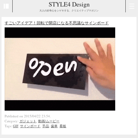
STYLE4 Design
大人の好奇心をシゲキする、クリエイティブマガジン
すごいアイデア！回転で開店になる不思議なサインボード
Published on 2015/04/22 23:54.
Category:
ガジェット
,
動画/ムービー
Tags:
GIF
,
サインボード
,
手品
,
歯車
,
看板