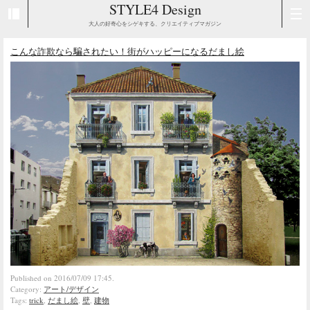
STYLE4 Design
大人の好奇心をシゲキする、クリエイティブマガジン
こんな詐欺なら騙されたい！街がハッピーになるだまし絵
Published on 2016/07/09 17:45.
Category:
アート/デザイン
Tags:
trick
,
だまし絵
,
壁
,
建物