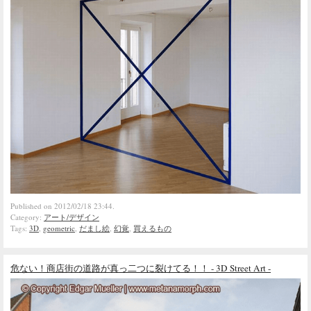
Published on 2012/02/18 23:44.
Category:
アート/デザイン
Tags:
3D
,
geometric
,
だまし絵
,
幻覚
,
買えるもの
危ない！商店街の道路が真っ二つに裂けてる！！ - 3D Street Art -