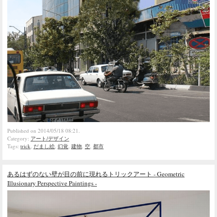
Published on 2014/05/18 08:21.
Category:
アート/デザイン
Tags:
trick
,
だまし絵
,
幻覚
,
建物
,
空
,
都市
あるはずのない壁が目の前に現れるトリックアート - Geometric
Illusionary Perspective Paintings -