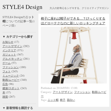
STYLE4 Design
大人の好奇心をシゲキする、クリエイティブマガジン
STYLE4 Designの
ニット
椅子に座れば帽子ができる…？びっくりする
帽
についての記事一覧(1
ほどローテクなのに新しいロッキングチェア
ページ目)
▼ カテゴリーから探す
(17)
お知らせ
(282)
アート/デザイン
(371)
インテリア
(367)
ガジェット
(281)
グルメ/キッチン
(57)
ゲーム
(180)
ファッション
(245)
フォト
(24)
ミュージック
(340)
動画/ムービー
(96)
広告
Published on 2016/05/01 13:00.
(243)
建築/スポット
Category:
アート/デザイン
,
ファッション
,
動画/ムービ
(37)
本
ー
(267)
雑貨
Tags:
ニット帽
,
椅子
,
面白い
▼ 新着情報を購読する