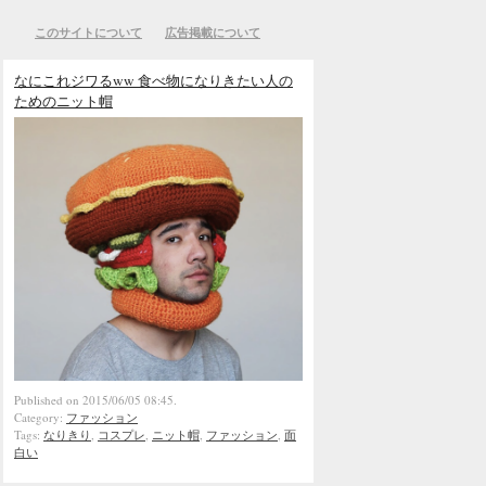
このサイトについて
広告掲載について
なにこれジワるww 食べ物になりきたい人の
ためのニット帽
Published on 2015/06/05 08:45.
Category:
ファッション
Tags:
なりきり
,
コスプレ
,
ニット帽
,
ファッション
,
面
白い