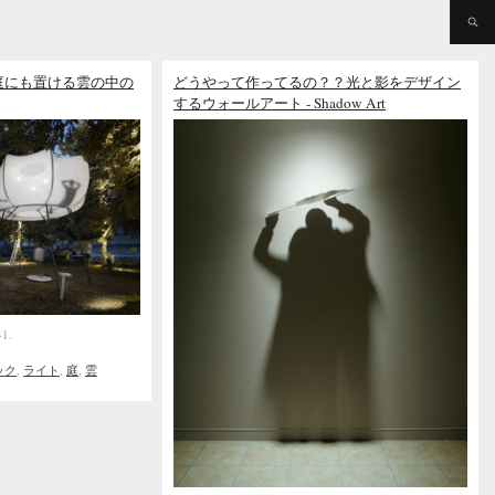
庭にも置ける雲の中の
どうやって作ってるの？？光と影をデザイン
するウォールアート - Shadow Art
41.
ック
,
ライト
,
庭
,
雲