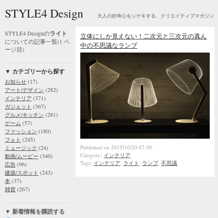
STYLE4 Design
大人の好奇心をシゲキする、クリエイティブマガジン
STYLE4 Designの
ライト
立体にしか見えない！二次元と三次元の真ん
についての記事一覧(1 ペ
中の不思議なランプ
ージ目)
▼ カテゴリーから探す
(17)
お知らせ
(282)
アート/デザイン
(371)
インテリア
(367)
ガジェット
(281)
グルメ/キッチン
(57)
ゲーム
(180)
ファッション
(245)
フォト
Published on 2015/10/20 07:30.
(24)
ミュージック
Category:
インテリア
(340)
動画/ムービー
Tags:
インテリア
,
ライト
,
ランプ
,
不思議
(96)
広告
(243)
建築/スポット
(37)
本
(267)
雑貨
▼ 新着情報を購読する