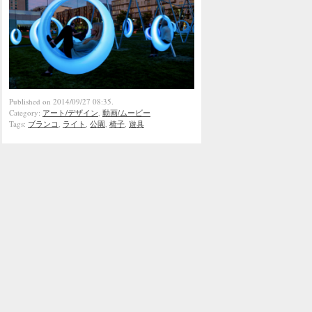
Published on 2014/09/27 08:35.
Category:
アート/デザイン
,
動画/ムービー
Tags:
ブランコ
,
ライト
,
公園
,
椅子
,
遊具