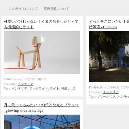
このサイトについて
広告掲載について
可愛いだけじゃない！イヌの形をしたとって
ずっとそこにいたい！
も機能的なライト
特等席 - Cumulus
Published on 2015/02/12 00:57.
Category:
インテリア
Published on 2014/11/12 23:
Tags:
インテリア
,
ブックライト
,
ライト
,
可愛い
,
犬
Category:
インテリア
Tags:
ツリーハウス
,
ハンモ
月に乗ってるみたい！幻想的な光るブランコ
- glowing sircular swings