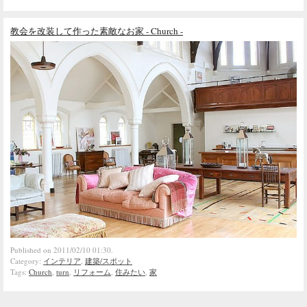
教会を改装して作った素敵なお家 - Church -
Published on 2011/02/10 01:30.
Category:
インテリア
,
建築/スポット
Tags:
Church
,
turn
,
リフォーム
,
住みたい
,
家