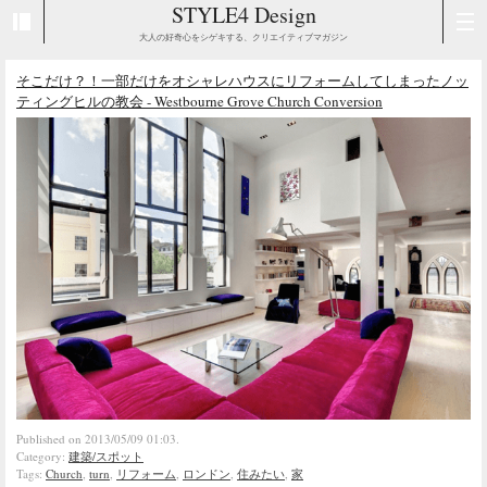
STYLE4 Design
大人の好奇心をシゲキする、クリエイティブマガジン
そこだけ？！一部だけをオシャレハウスにリフォームしてしまったノッ
ティングヒルの教会 - Westbourne Grove Church Conversion
Published on 2013/05/09 01:03.
Category:
建築/スポット
Tags:
Church
,
turn
,
リフォーム
,
ロンドン
,
住みたい
,
家