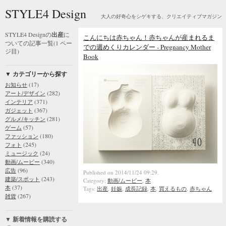
STYLE4 Design
大人の好奇心をシゲキする、クリエイティブマガジン
STYLE4 Designの
出産
に
こんにちは赤ちゃん！赤ちゃんが産まれるま
ついての記事一覧(1 ペー
での週めくりカレンダー - Pregnancy Mother
ジ目)
Book
▼ カテゴリーから探す
(17)
お知らせ
(282)
アート/デザイン
(371)
インテリア
(367)
ガジェット
(281)
グルメ/キッチン
(57)
ゲーム
(180)
ファッション
(245)
フォト
(24)
ミュージック
(340)
動画/ムービー
(96)
広告
Published on 2014/11/24 09:29.
(243)
建築/スポット
Category:
動画/ムービー
,
本
(37)
本
Tags:
出産
,
妊娠
,
成長記録
,
本
,
買えるもの
,
赤ちゃん
(267)
雑貨
▼ 新着情報を購読する