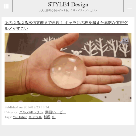
STYLE4 Design
大人の好奇心をシゲキする、クリエイティブマガジン
あのぷるぷる水信玄餅まで再現！ キャラ弁の枠を超えた素敵な妄想グ
ルメがすごい
Published on 2014/12/23 10:34.
Category:
グルメ/キッチン
,
動画/ムービー
Tags:
YouTuber
,
キャラ弁
,
料理
,
餅