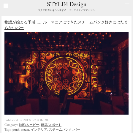
STYLE4 Design
大人の好奇心をシゲキする、クリエイティブマガジン
物語が始まる予感…。ルーマニアにできたスチームパンク好きにはたま
らないバー
Published on 2015/12/08 07:30.
Category:
動画/ムービー
,
建築/スポット
Tags:
punk
,
steam
,
インテリア
,
スチームパンク
,
バー