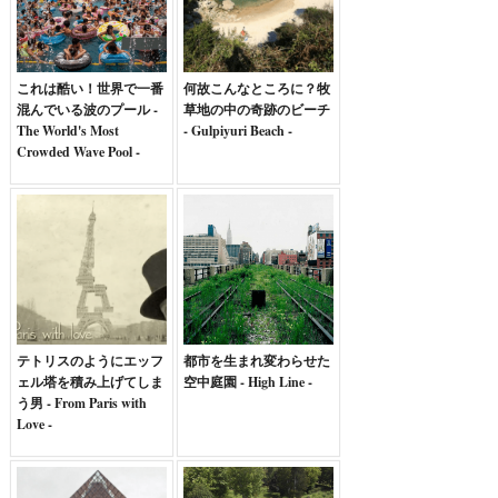
これは酷い！世界で一番
何故こんなところに？牧
混んでいる波のプール -
草地の中の奇跡のビーチ
The World's Most
- Gulpiyuri Beach -
Crowded Wave Pool -
テトリスのようにエッフ
都市を生まれ変わらせた
ェル塔を積み上げてしま
空中庭園 - High Line -
う男 - From Paris with
Love -