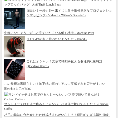
ップロックバッグ - Anti-Theft Lunch Bags -
面白い！一歩も外へ出ずに世界を縦横無尽なプロジェクショ
ンマッピング - Video for Willow's 'Sweater' -
中毒になりそう。ずっと見ていたくなる働く機械 - Machine Porn
血だらけの家に住みたいあなたに – Blood -
これはオシャレ！文章で時刻を伝える個性的な腕時計 -
Qlocktwo Watch -
この発想は素晴らしい！地下鉄の駅のリアルに実感できる広告がすごい -
Blowing in The Wind
サンドイッチはお店で作るんじゃない。バス停で焼いてるんだ！ - Caribou
Coffee -
相手の趣味に合わせられれば成功まちがいなし？！個性的すぎる婚約指輪 -