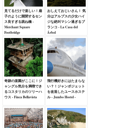
見てるだけで楽しい！扇
おしえておじいさん！ 気
子のように開閉するセン
分はアルプスの少女ハイ
ス良すぎる跳ね橋 -
ジな絶叫マシン過ぎるブ
Merchant Square
ランコ - La Casa del
Footbridge
Árbol
奇跡の楽園がここに！ジ
飛行機好きにはたまらな
ャングル気分を満喫でき
い？！ジャンボジェット
るコスタリカのツリーハ
を改造したユースホステ
ウス - Finca Bellavista
ル - Jumbo Hostel -