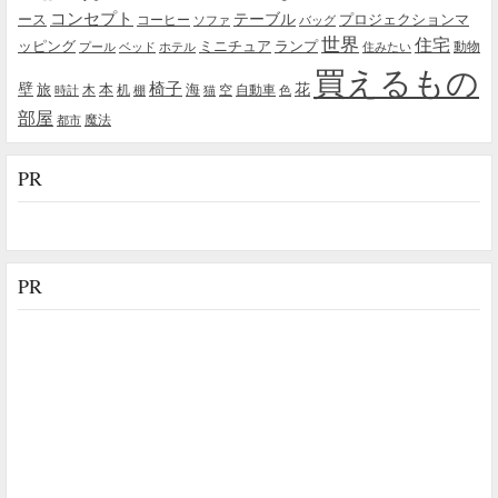
コンセプト
テーブル
プロジェクションマ
ース
コーヒー
ソファ
バッグ
世界
住宅
ッピング
ミニチュア
ランプ
プール
ベッド
ホテル
住みたい
動物
買えるもの
椅子
壁
花
本
海
旅
木
机
空
自動車
時計
棚
猫
色
部屋
魔法
都市
PR
PR