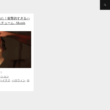
めた！衝撃的すぎるハ
ーム - Morph
25.
ッション
ハイテク
,
ハロウィン
,
ホ