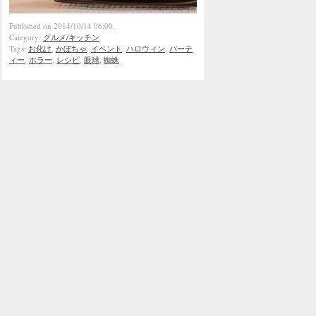
Published on 2014/10/14 06:00.
Category:
グルメ/キッチン
Tags:
お化け
,
かぼちゃ
,
イベント
,
ハロウィン
,
パーテ
ィー
,
ホラー
,
レシピ
,
眼球
,
蜘蛛