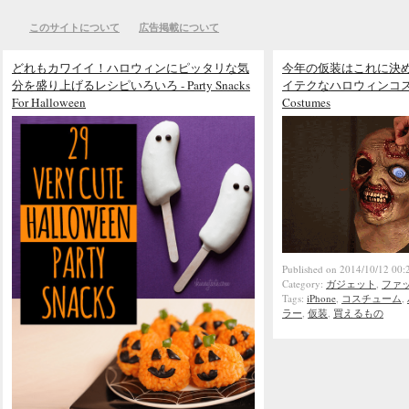
このサイトについて
広告掲載について
どれもカワイイ！ハロウィンにピッタリな気
今年の仮装はこれに決
分を盛り上げるレシピいろいろ - Party Snacks
イテクなハロウィンコスチュ
For Halloween
Costumes
Published on 2014/10/12 00:
Category:
ガジェット
,
ファ
Tags:
iPhone
,
コスチューム
,
ラー
,
仮装
,
買えるもの