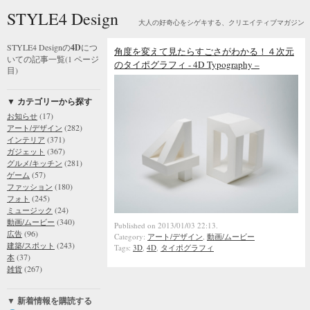
STYLE4 Design
大人の好奇心をシゲキする、クリエイティブマガジン
STYLE4 Designの
4D
につ
角度を変えて見たらすごさがわかる！４次元
いての記事一覧(1 ページ
のタイポグラフィ - 4D Typography –
目)
▼ カテゴリーから探す
(17)
お知らせ
(282)
アート/デザイン
(371)
インテリア
(367)
ガジェット
(281)
グルメ/キッチン
(57)
ゲーム
(180)
ファッション
(245)
フォト
(24)
ミュージック
(340)
動画/ムービー
Published on 2013/01/03 22:13.
(96)
広告
Category:
アート/デザイン
,
動画/ムービー
(243)
建築/スポット
Tags:
3D
,
4D
,
タイポグラフィ
(37)
本
(267)
雑貨
▼ 新着情報を購読する