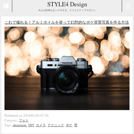
STYLE4 Design
大人の好奇心をシゲキする、クリエイティブマガジン
これで撮れる！アルミホイルを使って幻想的なボケ背景写真を作る方法
Published on 2016/01/26 07:30.
Category:
フォト
Tags:
aluminum
,
DIY
,
カメラ
,
テクニック
,
ボケ
,
壁