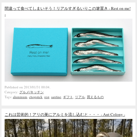
間違って食べてしまいそう！リアルすぎるいりこの箸置き - Rest on me!
-
Published on 2013/01/31 00:04.
Category:
グルメ/キッチン
Tags:
aluminum
,
chopstick
,
rest
,
sardine
,
ギフト
,
リアル
,
買えるもの
これは芸術的！アリの巣にアルミを流し込むと・・・ - Ant Colony -