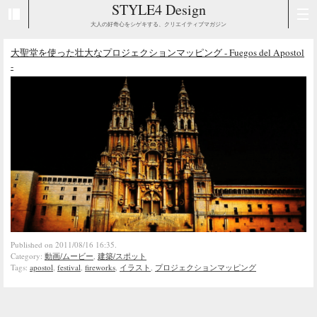
STYLE4 Design
大人の好奇心をシゲキする、クリエイティブマガジン
大聖堂を使った壮大なプロジェクションマッピング - Fuegos del Apostol
-
Published on 2011/08/16 16:35.
Category:
動画/ムービー
,
建築/スポット
Tags:
apostol
,
festival
,
fireworks
,
イラスト
,
プロジェクションマッピング