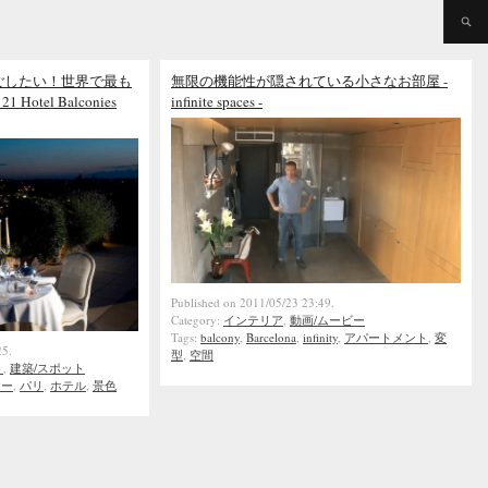
ごしたい！世界で最も
無限の機能性が隠されている小さなお部屋 -
otel Balconies
infinite spaces -
Published on 2011/05/23 23:49.
Category:
インテリア
,
動画/ムービー
Tags:
balcony
,
Barcelona
,
infinity
,
アパートメント
,
変
25.
型
,
空間
ト
,
建築/スポット
ナー
,
パリ
,
ホテル
,
景色