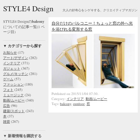
STYLE4 Design
大人の好奇心をシゲキする、クリエイティブマガジン
STYLE4 Designの
balcony
自分だけのバルコニー！ちょっと窓の外へ光
についての記事一覧(1 ペ
を浴びれる変形する窓
ージ目)
▼ カテゴリーから探す
(17)
お知らせ
(282)
アート/デザイン
(371)
インテリア
(367)
ガジェット
(281)
グルメ/キッチン
(57)
ゲーム
(180)
ファッション
(245)
フォト
Published on 2015/11/04 07:30.
(24)
ミュージック
Category:
インテリア
,
動画/ムービー
(340)
動画/ムービー
Tags:
balcony
,
outdoor
,
窓
(96)
広告
(243)
建築/スポット
(37)
本
(267)
雑貨
▼ 新着情報を購読する