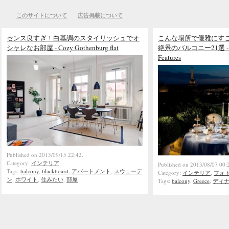
このサイトについて
広告掲載について
センス良すぎ！白基調のスタイリッシュでオ
こんな場所で優雅にす
シャレなお部屋 - Cozy Gothenburg flat
絶景のバルコニー21選 - 21 H
Features
Published on 2013/09/15 22:42.
Category:
インテリア
Published on 2013/08/07 00:
Tags:
balcony
,
blackboard
,
アパートメント
,
スウェーデ
Category:
インテリア
,
フォ
ン
,
ホワイト
,
住みたい
,
部屋
Tags:
balcony
,
Greece
,
ディ