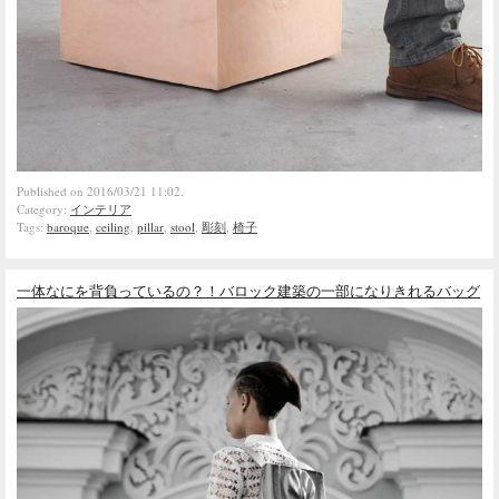
Published on 2016/03/21 11:02.
Category:
インテリア
Tags:
baroque
,
ceiling
,
pillar
,
stool
,
彫刻
,
椅子
一体なにを背負っているの？！バロック建築の一部になりきれるバッグ