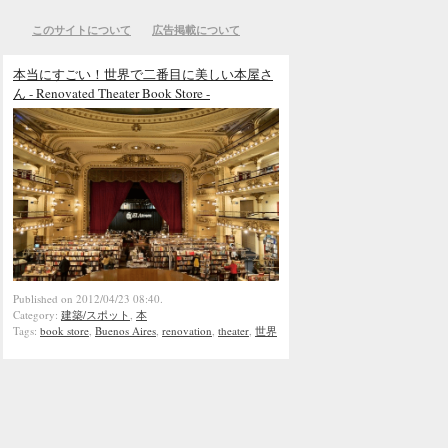
このサイトについて
広告掲載について
本当にすごい！世界で二番目に美しい本屋さ
ん - Renovated Theater Book Store -
Published on 2012/04/23 08:40.
Category:
建築/スポット
,
本
Tags:
book store
,
Buenos Aires
,
renovation
,
theater
,
世界