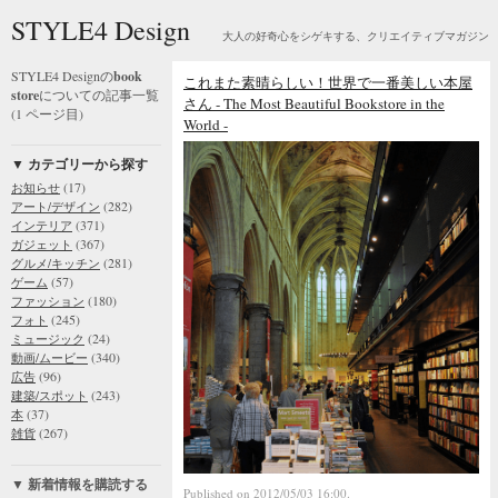
STYLE4 Design
大人の好奇心をシゲキする、クリエイティブマガジン
STYLE4 Designの
book
これまた素晴らしい！世界で一番美しい本屋
store
についての記事一覧
さん - The Most Beautiful Bookstore in the
(1 ページ目)
World -
▼ カテゴリーから探す
(17)
お知らせ
(282)
アート/デザイン
(371)
インテリア
(367)
ガジェット
(281)
グルメ/キッチン
(57)
ゲーム
(180)
ファッション
(245)
フォト
(24)
ミュージック
(340)
動画/ムービー
(96)
広告
(243)
建築/スポット
(37)
本
(267)
雑貨
▼ 新着情報を購読する
Published on 2012/05/03 16:00.