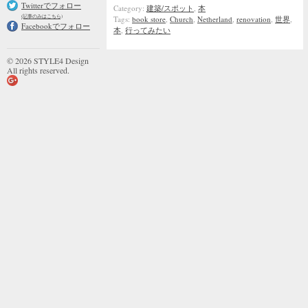
Twitterでフォロー
Category:
建築/スポット
,
本
(記事のみはこちら)
Tags:
book store
,
Church
,
Netherland
,
renovation
,
世界
,
Facebookでフォロー
本
,
行ってみたい
© 2026 STYLE4 Design
All rights reserved.