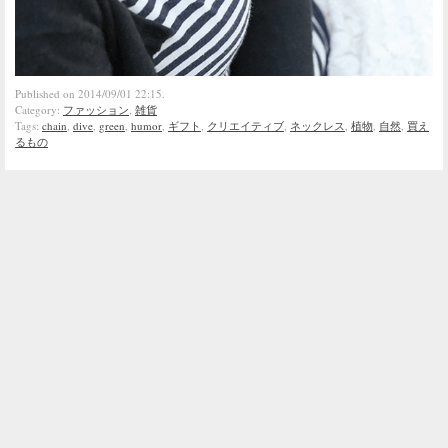
Published on 2014/09/01 22:15.
Category:
ファッション
,
雑貨
Tags:
chain
,
dive
,
green
,
humor
,
ギフト
,
クリエイティブ
,
ネックレス
,
植物
,
自然
,
買え
るもの