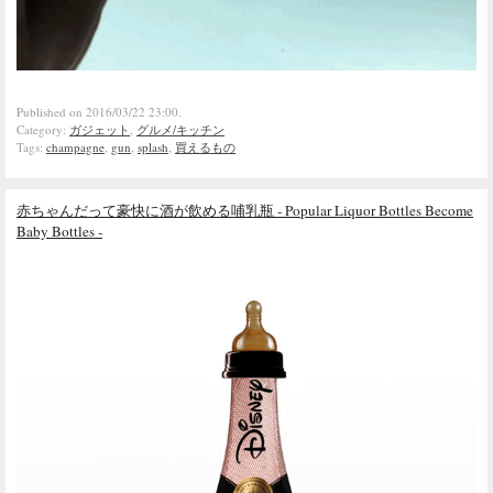
Published on 2016/03/22 23:00.
Category:
ガジェット
,
グルメ/キッチン
Tags:
champagne
,
gun
,
splash
,
買えるもの
赤ちゃんだって豪快に酒が飲める哺乳瓶 - Popular Liquor Bottles Become
Baby Bottles -