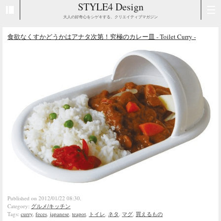
STYLE4 Design
大人の好奇心をシゲキする、クリエイティブマガジン
食欲なくすかどうかはアナタ次第！究極のカレー皿 - Toilet Curry -
Published on 2012/01/22 08:30.
Category:
グルメ/キッチン
Tags:
curry
,
feces
,
japanese
,
teapot
,
トイレ
,
ネタ
,
マグ
,
買えるもの