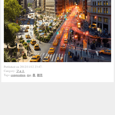
Published on 2012/11/12 23:47.
Category:
フォト
Tags:
composition
,
day
,
夜
,
都市