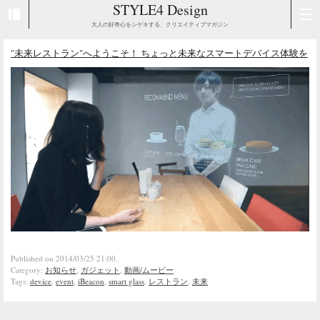
STYLE4 Design
大人の好奇心をシゲキする、クリエイティブマガジン
"未来レストラン"へようこそ！ ちょっと未来なスマートデバイス体験を
Published on 2014/03/25 21:00.
Category:
お知らせ
,
ガジェット
,
動画/ムービー
Tags:
device
,
event
,
iBeacon
,
smart glass
,
レストラン
,
未来