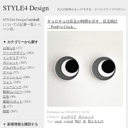
STYLE4 Design
大人の好奇心をシゲキする、クリエイティブマガジン
STYLE4 Designの
eyeball
ギョロギョロ目玉が時間を示す、目玉時計
についての記事一覧(1 ペ
「PopEye Clock」
ージ目)
▼ カテゴリーから探す
(17)
お知らせ
(282)
アート/デザイン
(371)
インテリア
(367)
ガジェット
(281)
グルメ/キッチン
(57)
ゲーム
(180)
ファッション
(245)
フォト
(24)
ミュージック
(340)
動画/ムービー
(96)
広告
(243)
建築/スポット
(37)
本
(267)
雑貨
Published on 2016/03/12 16:20.
Category:
インテリア
,
ガジェット
Tags:
circle
,
eyeball
,
時計
,
目
,
買えるもの
▼ 新着情報を購読する