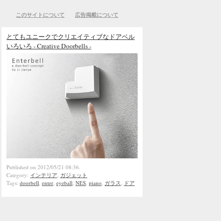
このサイトについて
広告掲載について
とてもユニークでクリエイティブなドアベル
いろいろ - Creative Doorbells -
Published on 2012/05/21 08:36.
Category:
インテリア
,
ガジェット
Tags:
doorbell
,
enter
,
eyeball
,
NES
,
piano
,
ガラス
,
ドア