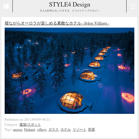
STYLE4 Design
大人の好奇心をシゲキする、クリエイティブマガジン
寝ながらオーロラが楽しめる素敵なホテル - Igloo Village -
Published on 2011/09/09 04:21.
Category:
建築/スポット
Tags:
aurora
,
Finland
,
village
,
ガラス
,
ホテル
,
リゾート
,
部屋