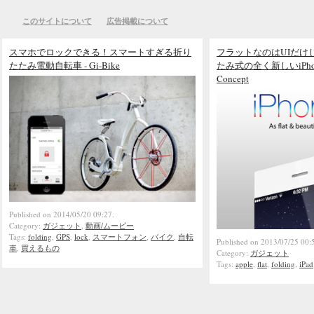
このサイトについて
広告掲載について
スマホでロックできる！スマートすぎる折り
フラットなのはUIだけ
たたみ電動自転車 - Gi-Bike
たみ式の全く新しいiPhone 6 
Concept
Published on 2014/05/20 09:27.
Category:
ガジェット
,
動画/ムービー
Tags:
folding
,
GPS
,
lock
,
スマートフォン
,
バイク
,
自転
Published on 2013/07/25 00:
車
,
買えるもの
Category:
ガジェット
Tags:
apple
,
flat
,
folding
,
iPad