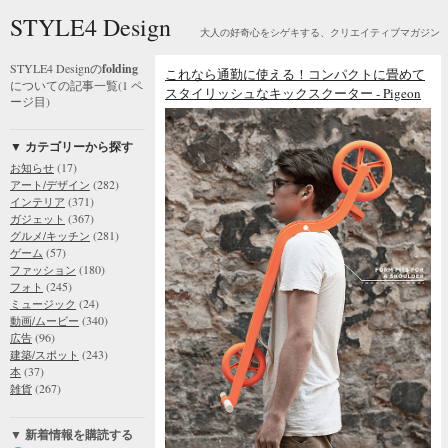
STYLE4 Design
大人の好奇心をシゲキする、クリエイティブマガジン
STYLE4 Designの
folding
これなら通勤に使える！コンパクトに畳めて
についての記事一覧(1 ペ
スタイリッシュなキックスクーター - Pigeon
ージ目)
▼ カテゴリーから探す
(17)
お知らせ
(282)
アート/デザイン
(371)
インテリア
(367)
ガジェット
(281)
グルメ/キッチン
(57)
ゲーム
(180)
ファッション
(245)
フォト
(24)
ミュージック
(340)
動画/ムービー
(96)
広告
(243)
建築/スポット
(37)
本
(267)
雑貨
▼ 新着情報を購読する