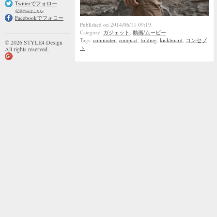
Twitterでフォロー
(記事のみはこちら)
Facebookでフォロー
Published on 2014/06/11 09:19.
Category:
ガジェット
,
動画/ムービー
Tags:
commuter
,
compact
,
folding
,
kickboard
,
コンセプ
© 2026 STYLE4 Design
ト
All rights reserved.