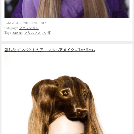
Published on 2016/12/10 10:50.
Category:
ファッション
Tags:
hair set
,
クリスマス
,
木
,
髪
強烈なインパクトのアニマルヘアメイク - Hair Hats -