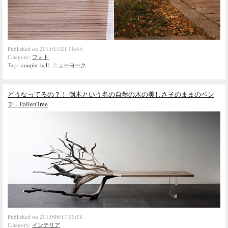
Published on 2015/11/21 08:45.
Category:
フォト
Tags:
couple
,
half
,
ニューヨーク
どうなってるの？！ 倒木という名の自然の木の美しさそのままのベン
チ - FallenTree
Published on 2013/06/17 00:18.
Category:
インテリア