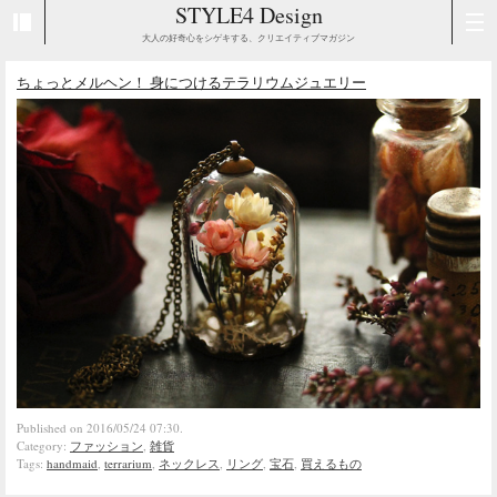
STYLE4 Design
大人の好奇心をシゲキする、クリエイティブマガジン
ちょっとメルヘン！ 身につけるテラリウムジュエリー
Published on 2016/05/24 07:30.
Category:
ファッション
,
雑貨
Tags:
handmaid
,
terrarium
,
ネックレス
,
リング
,
宝石
,
買えるもの