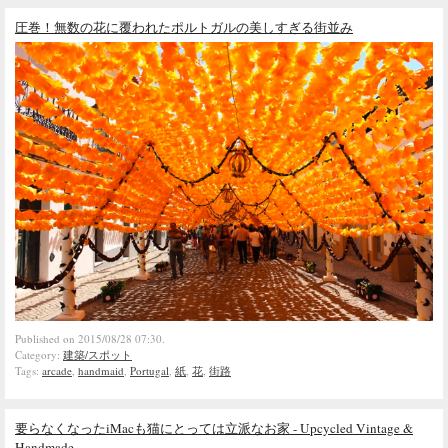
圧巻！無数の花に覆われたポルトガルの美しすぎる街並み
Published on 2015/08/28 07:30.
Category:
建築/スポット
Tags:
arcade
,
handmaid
,
Portugal
,
紙
,
花
,
街路
要らなくなったiMacも猫にとっては立派なお家 - Upcycled Vintage &
Handmade -