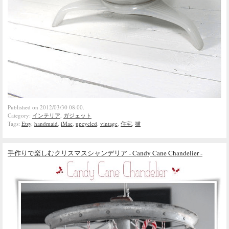
Published on 2012/03/30 08:00.
Category:
インテリア
,
ガジェット
Tags:
Etsy
,
handmaid
,
iMac
,
upcycled
,
vintage
,
住宅
,
猫
手作りで楽しむクリスマスシャンデリア - Candy Cane Chandelier -