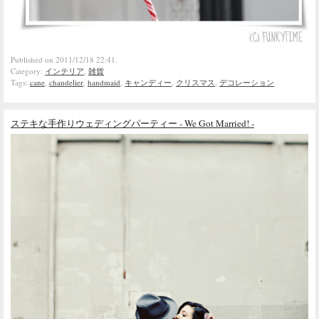
Published on 2011/12/18 22:41.
Category:
インテリア
,
雑貨
Tags:
cane
,
chandelier
,
handmaid
,
キャンディー
,
クリスマス
,
デコレーション
ステキな手作りウェディングパーティー - We Got Married! -