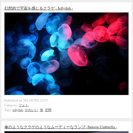
幻想的で宇宙を感じるクラゲ - Jellyfish -
Published on 2011/07/02 22:07.
Category:
フォト
Tags:
jellyfish
,
かわいい
,
海
,
空間
傘のようなクラゲのようなムーディーなランプ -Smoon Umbrella -