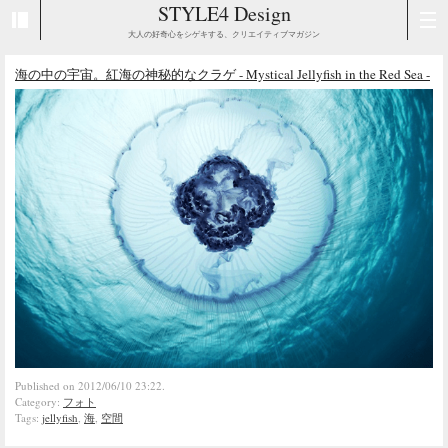
STYLE4 Design
大人の好奇心をシゲキする、クリエイティブマガジン
海の中の宇宙。紅海の神秘的なクラゲ - Mystical Jellyfish in the Red Sea -
Published on 2012/06/10 23:22.
Category:
フォト
Tags:
jellyfish
,
海
,
空間