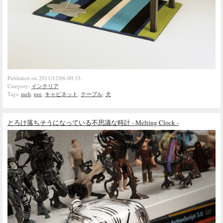
Published on 2011/12/06 00:33.
Category:
インテリア
Tags:
melt
,
pee
,
キャビネット
,
テーブル
,
犬
とろけ落ちそうになっている不思議な時計 - Melting Clock -