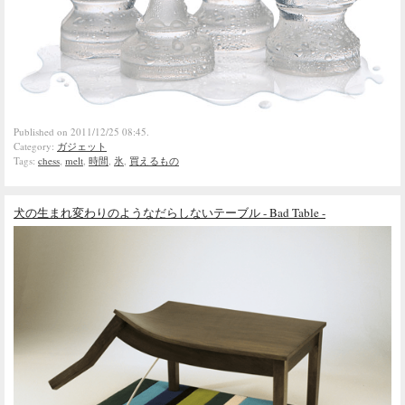
Published on 2011/12/25 08:45.
Category:
ガジェット
Tags:
chess
,
melt
,
時間
,
氷
,
買えるもの
犬の生まれ変わりのようなだらしないテーブル - Bad Table -