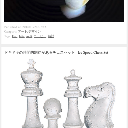
Published on 2016/10/24 07:45.
Category:
アート/デザイン
Tags:
Dali
,
latte
,
melt
,
コーヒー
,
時計
ドキドキの時間的制約があるチェスセット - Ice Speed Chess Set -