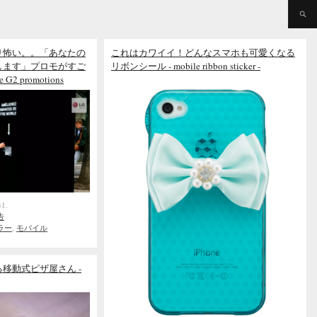
り怖い。。「あなたの
これはカワイイ！どんなスマホも可愛くなる
します」プロモがすご
リボンシール - mobile ribbon sticker -
ce G2 promotions
31.
告
ラー
,
モバイル
移動式ピザ屋さん -