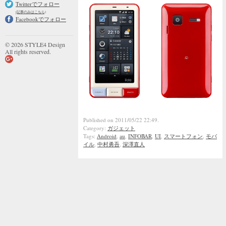
Twitterでフォロー
(記事のみはこちら)
Facebookでフォロー
© 2026 STYLE4 Design
All rights reserved.
Published on 2011/05/22 22:49.
Category:
ガジェット
Tags:
Android
,
au
,
INFOBAR
,
UI
,
スマートフォン
,
モバ
イル
,
中村勇吾
,
深澤直人