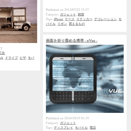
Published on 2012/07/22 23:37.
Category:
ガジェット
,
雑貨
Tags:
iPhone
,
ケース
,
ステッカー
,
デコレーション
,
モ
バイル
,
リボン
,
買えるもの
画面を折り畳める携帯 - nVue -
25.
広告
uck
,
ドライブ
,
ピザ
,
モバ
Published on 2010/10/19 01:19.
Category:
ガジェット
Tags:
ディスプレイ
,
モバイル
,
電話