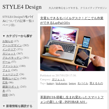
STYLE4 Design
大人の好奇心をシゲキする、クリエイティブマガジン
STYLE4 Designの
モバイ
充電もできるモバイルデスク！どこでも作業
ル
についての記事一覧(1
ができるLapPad GO+
ページ目)
▼ カテゴリーから探す
(17)
お知らせ
(282)
アート/デザイン
(371)
インテリア
(367)
ガジェット
(281)
グルメ/キッチン
(57)
ゲーム
(180)
ファッション
(245)
フォト
(24)
ミュージック
Published on 2017/01/20 17:30.
(340)
動画/ムービー
Category:
ガジェット
(96)
広告
Tags:
battery
,
kickstarter
,
laptop
,
モバイル
,
買えるもの
(243)
建築/スポット
(37)
本
(267)
雑貨
革新的UIを搭載し生まれ変わったスマートフ
ォンの新しい姿 - INFOBAR A01 -
▼ 新着情報を購読する