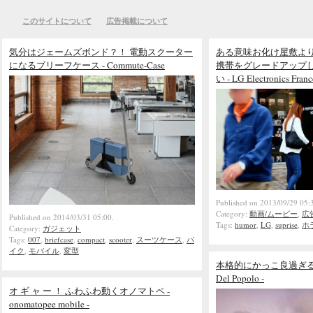
このサイトについて
広告掲載について
気分はジェームズボンド？！ 電動スクーター
ある意味お化け屋敷よ
になるブリーフケース - Commute-Case
携帯をグレードアップ
い - LG Electronics Fran
Published on 2013/09/29 05:
Category:
動画/ムービー
,
広
Published on 2014/03/31 05:00.
Tags:
humor
,
LG
,
suprise
,
ホ
Category:
ガジェット
Tags:
007
,
briefcase
,
compact
,
scooter
,
スーツケース
,
バ
イク
,
モバイル
,
変型
本格的にかっこ良過ぎる
Del Popolo -
オ ギ ャ ー ！ ふわふわ動くオノマトペ -
onomatopee mobile -