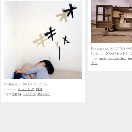
Published on 2012/07/01 09:
Category:
グルメ/キッチン
,
Tags:
oven
,
San Francisco
,
tr
イル
Published on 2011/01/25 23:26.
Category:
インテリア
,
雑貨
Tags:
manga
,
モバイル
,
赤ちゃん