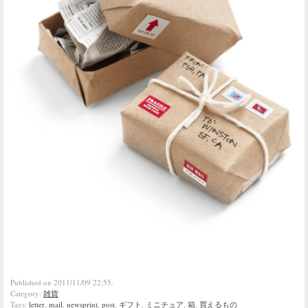
Published on 2011/11/09 22:55.
Category:
雑貨
Tags:
letter
,
mail
,
newsprint
,
post
,
ギフト
,
ミニチュア
,
箱
,
買えるもの