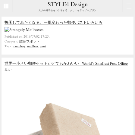
STYLE4 Design
大人の好奇心をシゲキする、クリエイティブマガジン
投函してみたくなる。一風変わった郵便ポストいろいろ
Published on 2016/07/02 17:25.
Category:
建築/スポット
Tags:
gameboy
,
mailbox
,
post
世界一小さい郵便セットがとてもかわいい - World’s Smallest Post Office
Kit -