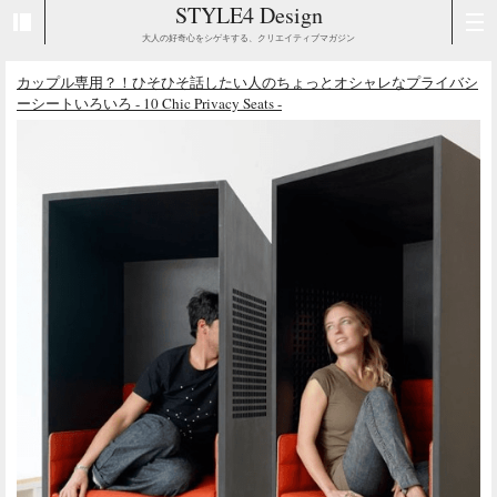
STYLE4 Design
大人の好奇心をシゲキする、クリエイティブマガジン
カップル専用？！ひそひそ話したい人のちょっとオシャレなプライバシ
ーシートいろいろ - 10 Chic Privacy Seats -