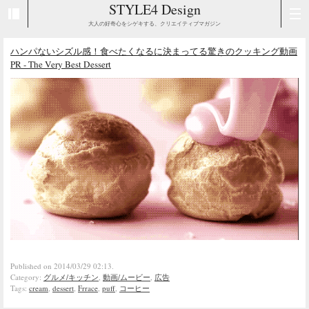
STYLE4 Design
大人の好奇心をシゲキする、クリエイティブマガジン
ハンパないシズル感！食べたくなるに決まってる驚きのクッキング動画
PR - The Very Best Dessert
Published on 2014/03/29 02:13.
Category:
グルメ/キッチン
,
動画/ムービー
,
広告
Tags:
cream
,
dessert
,
Frrace
,
puff
,
コーヒー