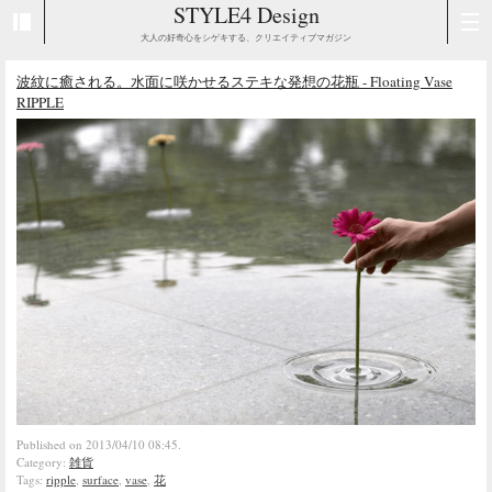
STYLE4 Design
大人の好奇心をシゲキする、クリエイティブマガジン
波紋に癒される。水面に咲かせるステキな発想の花瓶 - Floating Vase
RIPPLE
Published on 2013/04/10 08:45.
Category:
雑貨
Tags:
ripple
,
surface
,
vase
,
花