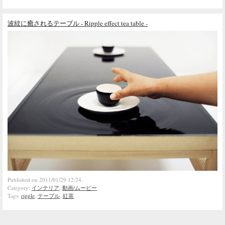
波紋に癒されるテーブル - Ripple effect tea table -
Published on 2011/01/29 12:24.
Category:
インテリア
,
動画/ムービー
Tags:
ripple
,
テーブル
,
紅茶