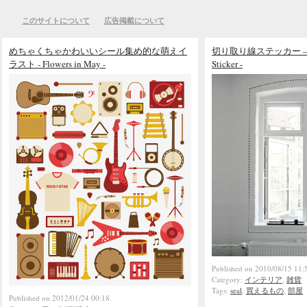
このサイトについて
広告掲載について
めちゃくちゃかわいいシール集め的な萌えイ
切り取り線ステッカー – Sew
ラスト - Flowers in May -
Sticker -
Published on 2010/08/15 11:
Category:
インテリア
,
雑貨
Tags:
seal
,
買えるもの
,
部屋
Published on 2012/01/24 00:18.