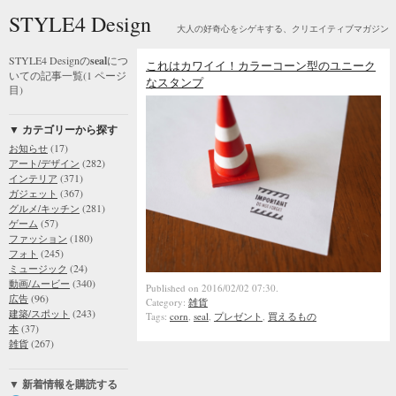
STYLE4 Design
大人の好奇心をシゲキする、クリエイティブマガジン
STYLE4 Designの
seal
につ
これはカワイイ！カラーコーン型のユニーク
いての記事一覧(1 ページ
なスタンプ
目)
▼ カテゴリーから探す
(17)
お知らせ
(282)
アート/デザイン
(371)
インテリア
(367)
ガジェット
(281)
グルメ/キッチン
(57)
ゲーム
(180)
ファッション
(245)
フォト
(24)
ミュージック
(340)
動画/ムービー
Published on 2016/02/02 07:30.
(96)
広告
Category:
雑貨
(243)
建築/スポット
Tags:
corn
,
seal
,
プレゼント
,
買えるもの
(37)
本
(267)
雑貨
▼ 新着情報を購読する