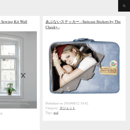
ing Kit Wall
あぶないステッカー - Suitcase Stickers by The
Cheeky -
Published on 2010/08/12 10:42.
Category:
ガジェット
Tags:
seal
59.