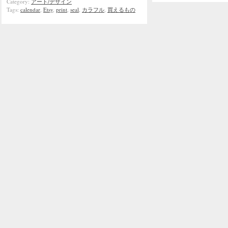
Category:
アート/デザイン
Tags:
calendar
,
Etsy
,
print
,
seal
,
カラフル
,
買えるもの