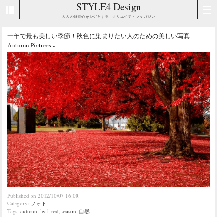
STYLE4 Design
大人の好奇心をシゲキする、クリエイティブマガジン
一年で最も美しい季節！秋色に染まりたい人のための美しい写真 -
Autumn Pictures -
Published on 2012/10/07 16:00.
Category:
フォト
Tags:
autumn
,
leaf
,
red
,
season
,
自然