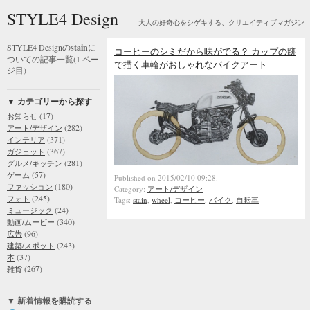
STYLE4 Design
大人の好奇心をシゲキする、クリエイティブマガジン
STYLE4 Designの
stain
に
コーヒーのシミだから味がでる？ カップの跡
ついての記事一覧(1 ペー
で描く車輪がおしゃれなバイクアート
ジ目)
▼ カテゴリーから探す
(17)
お知らせ
(282)
アート/デザイン
(371)
インテリア
(367)
ガジェット
(281)
グルメ/キッチン
(57)
ゲーム
Published on 2015/02/10 09:28.
(180)
ファッション
Category:
アート/デザイン
(245)
フォト
Tags:
stain
,
wheel
,
コーヒー
,
バイク
,
自転車
(24)
ミュージック
(340)
動画/ムービー
(96)
広告
(243)
建築/スポット
(37)
本
(267)
雑貨
▼ 新着情報を購読する