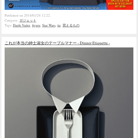
Published on 2014/01/24 12:22.
Category:
ガジェット
Tags:
Darth Vader
,
figure
,
Star Wars
,
tie
,
買えるもの
これが本当の紳士淑女のテーブルマナー - Dinner Etiquette -