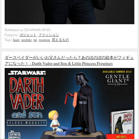
Published on 2014/06/06 09:05.
Category:
ガジェット
,
ファッション
Tags:
laser
,
necktie
,
tie
,
weapon
,
買えるもの
ダースベイダーがいいお父さんだったら？あのほのぼの絵本がフィギュ
アになった！ - Darth Vader and Son & Little Princess Figurines