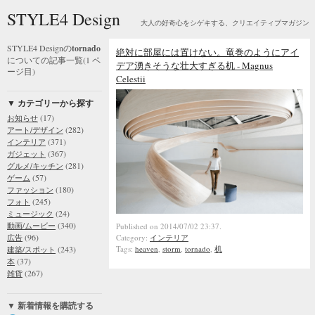
STYLE4 Design
大人の好奇心をシゲキする、クリエイティブマガジン
STYLE4 Designの
tornado
絶対に部屋には置けない。竜巻のようにアイ
についての記事一覧(1 ペ
デア湧きそうな壮大すぎる机 - Magnus
ージ目)
Celestii
▼ カテゴリーから探す
(17)
お知らせ
(282)
アート/デザイン
(371)
インテリア
(367)
ガジェット
(281)
グルメ/キッチン
(57)
ゲーム
(180)
ファッション
(245)
フォト
(24)
ミュージック
(340)
動画/ムービー
Published on 2014/07/02 23:37.
(96)
広告
Category:
インテリア
(243)
Tags:
heaven
,
storm
,
tornado
,
机
建築/スポット
(37)
本
(267)
雑貨
▼ 新着情報を購読する