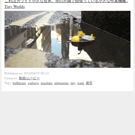
これはカワイイ小さな世界。街の片隅で頑張っている小さな作業機械 -
Tiny Worlds
Published on 2014/04/15 06:12.
Category:
動画/ムービー
Tags:
bulldozer
,
garbage
,
machine
,
submarine
,
tiny
,
trash
,
都市