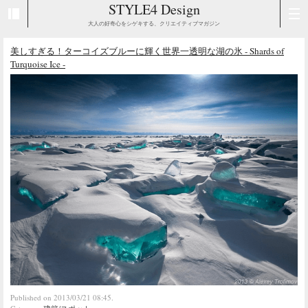
STYLE4 Design
大人の好奇心をシゲキする、クリエイティブマガジン
美しすぎる！ターコイズブルーに輝く世界一透明な湖の氷 - Shards of
Turquoise Ice -
Published on 2013/03/21 08:45.