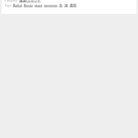
Category:
建築/スポット
Tags:
Baikal
,
Russia
,
shard
,
turquoise
,
氷
,
湖
,
透明