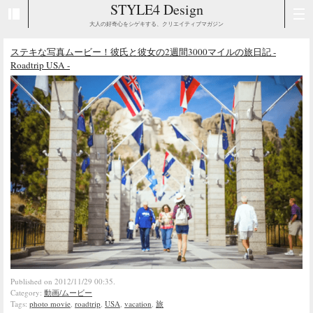
STYLE4 Design
大人の好奇心をシゲキする、クリエイティブマガジン
ステキな写真ムービー！彼氏と彼女の2週間3000マイルの旅日記 -
Roadtrip USA -
Published on 2012/11/29 00:35.
Category:
動画/ムービー
Tags:
photo movie
,
roadtrip
,
USA
,
vacation
,
旅