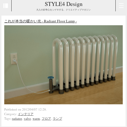
STYLE4 Design
大人の好奇心をシゲキする、クリエイティブマガジン
これが本当の暖かい光 - Radiant Floor Lamp -
Published on 2012/04/07 12:28.
Category:
インテリア
Tags:
radiator
,
valve
,
warm
,
フロア
,
ランプ