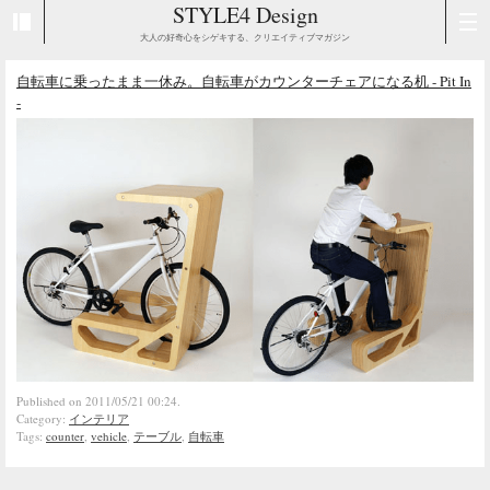
STYLE4 Design
大人の好奇心をシゲキする、クリエイティブマガジン
自転車に乗ったまま一休み。自転車がカウンターチェアになる机 - Pit In
-
Published on 2011/05/21 00:24.
Category:
インテリア
Tags:
counter
,
vehicle
,
テーブル
,
自転車