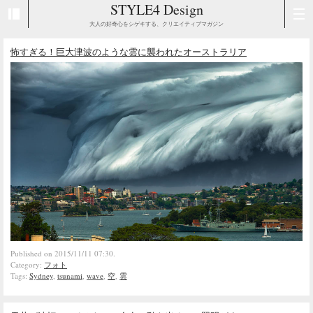
STYLE4 Design
大人の好奇心をシゲキする、クリエイティブマガジン
怖すぎる！巨大津波のような雲に襲われたオーストラリア
Published on 2015/11/11 07:30.
Category:
フォト
Tags:
Sydney
,
tsunami
,
wave
,
空
,
雲