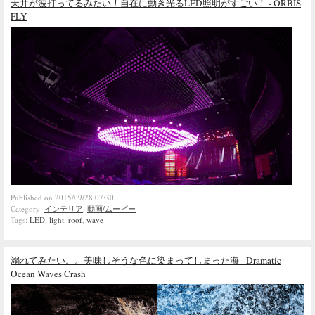
天井が波打ってるみたい！自在に動き光るLED照明がすごい！ - ORBIS
FLY
Published on 2015/09/28 07:30.
Category:
インテリア
,
動画/ムービー
Tags:
LED
,
light
,
roof
,
wave
溺れてみたい。。美味しそうな色に染まってしまった海 - Dramatic
Ocean Waves Crash