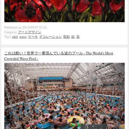
Published on 2013/05/19 21:33.
Category:
アート/デザイン
Tags:
chef
,
wave
,
ケーキ
,
デコレーション
,
彫刻
,
絵
,
花
これは酷い！世界で一番混んでいる波のプール - The World's Most
Crowded Wave Pool -