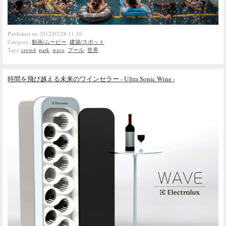
Published on 2012/07/28 11:30.
Category:
動画/ムービー
,
建築/スポット
Tags:
crowd
,
park
,
wave
,
プール
,
世界
時間を飛び越える未来のワインセラー - Ultra Sonic Wine -