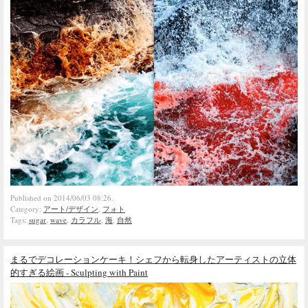
Published on 2014/06/03 08:26.
Category:
アート/デザイン
,
フォト
Tags:
sugar
,
wave
,
カラフル
,
海
,
自然
まるでデコレーションケーキ！シェフから転身したアーティストの立体
的すぎる絵画 - Sculpting with Paint