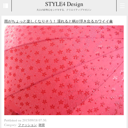
STYLE4 Design
大人の好奇心をシゲキする、クリエイティブマガジン
雨がちょっと楽しくなりそう！ 濡れると柄が浮き出るカワイイ傘
Published on 2015/09/18 07:30.
Category:
ファッション
,
雑貨