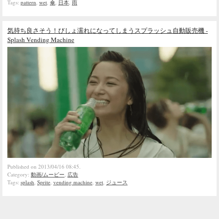
Tags:
pattern
,
wet
,
傘
,
日本
,
雨
気持ち良さそう！びしょ濡れになってしまうスプラッシュ自動販売機 -
Splash Vending Machine
Published on 2013/04/16 08:45.
Category:
動画/ムービー
,
広告
Tags:
splash
,
Sprite
,
vending machine
,
wet
,
ジュース