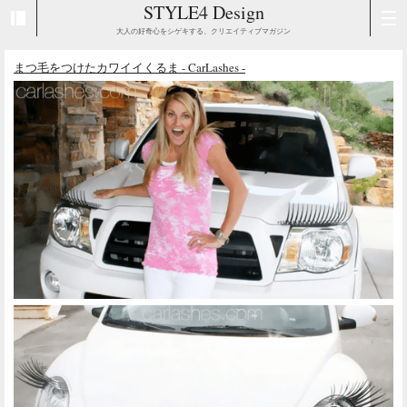
STYLE4 Design
大人の好奇心をシゲキする、クリエイティブマガジン
まつ毛をつけたカワイイくるま - CarLashes -