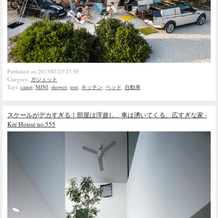
Published on 2013/07/23 23:50.
Category:
ガジェット
Tags:
camp
,
MINI
,
shower
,
tent
,
キッチン
,
ベッド
,
自動車
スケールがデカすぎる！部屋は浮遊し、車は湧いてくる、広すぎな家 -
Kre House no.555