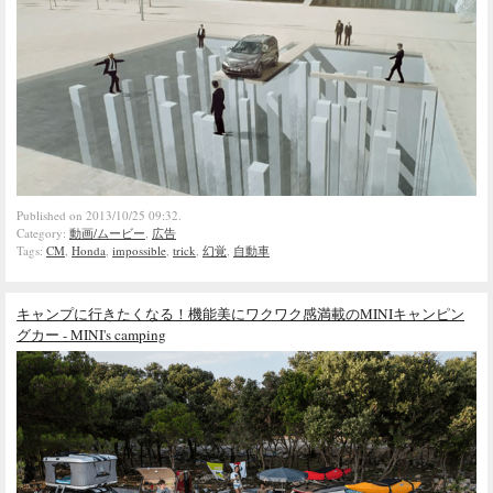
Published on 2013/10/25 09:32.
Category:
動画/ムービー
,
広告
Tags:
CM
,
Honda
,
impossible
,
trick
,
幻覚
,
自動車
キャンプに行きたくなる！機能美にワクワク感満載のMINIキャンピン
グカー - MINI's camping