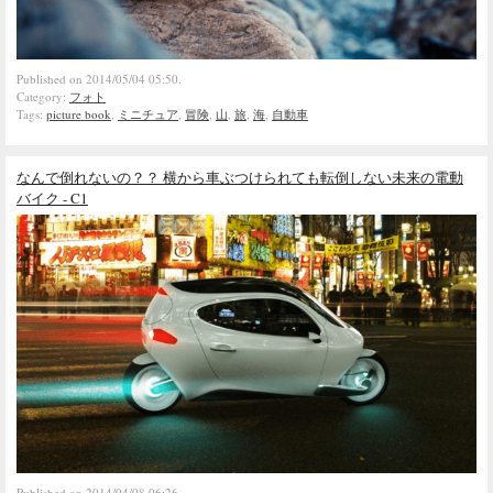
Published on 2014/05/04 05:50.
Category:
フォト
Tags:
picture book
,
ミニチュア
,
冒険
,
山
,
旅
,
海
,
自動車
なんで倒れないの？？ 横から車ぶつけられても転倒しない未来の電動
バイク - C1
Published on 2014/04/08 06:26.