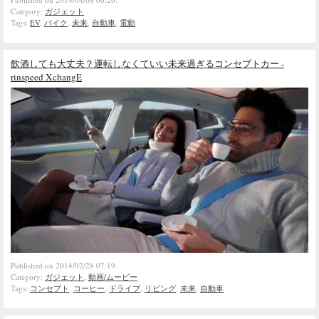
Category:
ガジェット
Tags:
EV
,
バイク
,
未来
,
自動車
,
電動
飲酒しても大丈夫？運転しなくていい未来過ぎるコンセプトカー -
rinspeed XchangE
Published on 2014/02/28 07:19.
Category:
ガジェット
,
動画/ムービー
Tags:
コンセプト
,
コーヒー
,
ドライブ
,
リビング
,
未来
,
自動車