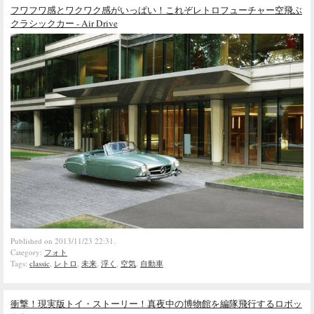
フワフワ感とワクワク感がいっぱい！これぞレトロフューチャー空飛ぶ
クラシックカー - Air Drive
Published on 2013/11/23 22:31.
Category:
フォト
Tags:
classic
,
レトロ
,
未来
,
浮く
,
空気
,
自動車
衝撃！現実版トイ・ストーリー！真夜中の博物館を編隊飛行するロボッ