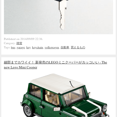
Published on 2014/09/09 22:36.
Category:
雑貨
Tags:
bus
,
garage
,
key
,
keychain
,
volkswagen
,
自動車
,
買えるもの
細部までカワイイ！ 新発売のLEGOミニクーパーがカッコいい - The
new Lego Mini Cooper