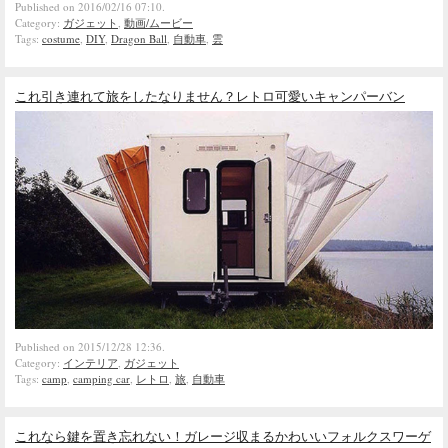
Published on 2016/02/16 07:10.
Category:
ガジェット
,
動画/ムービー
Tags:
costume
,
DIY
,
Dragon Ball
,
自動車
,
雲
これ引き連れて旅をしたなりません？レトロ可愛いキャンパーバン
Published on 2015/12/28 12:36.
Category:
インテリア
,
ガジェット
Tags:
camp
,
camping car
,
レトロ
,
旅
,
自動車
これなら鍵を置き忘れない！ガレージ収まるかわいいフォルクスワーゲ