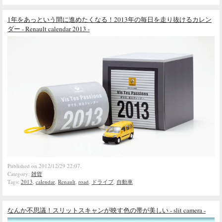
1年をあっという間に進めたくなる！2013年の毎日を走り抜けるカレン
ダー - Renault calendar 2013 -
Published on 2012/12/29 22:07.
Category:
雑貨
Tags:
2013
,
calendar
,
Renault
,
road
,
ドライブ
,
自動車
なんか不思議！スリットスキャンが映す色の帯が美しい - slit camera -