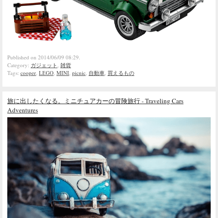
Published on 2014/06/09 08:29.
Category:
ガジェット
,
雑貨
Tags:
cooper
,
LEGO
,
MINI
,
picnic
,
自動車
,
買えるもの
旅に出したくなる。ミニチュアカーの冒険旅行 - Traveling Cars
Adventures