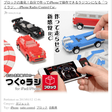
ブロックの進化！自分で作ってiPhoneで操作できるラジコンになる「つ
くラジ」 - iPhone Radio Control Car -
Published on 2013/01/12 12:46.
Category:
ガジェット
Tags:
iPhone
,
radio control
,
ブロック
,
自動車