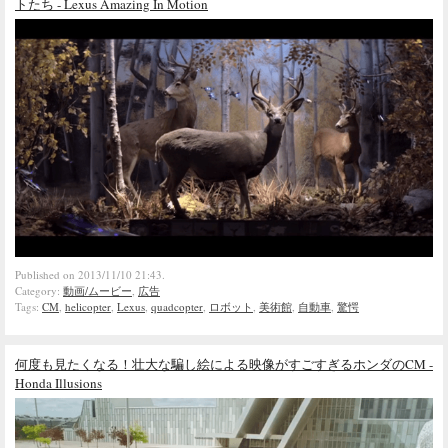
トたち - Lexus Amazing In Motion
Published on 2013/11/10 21:43.
Category:
動画/ムービー
,
広告
Tags:
CM
,
helicopter
,
Lexus
,
quadcopter
,
ロボット
,
美術館
,
自動車
,
驚愕
何度も見たくなる！壮大な騙し絵による映像がすごすぎるホンダのCM -
Honda Illusions