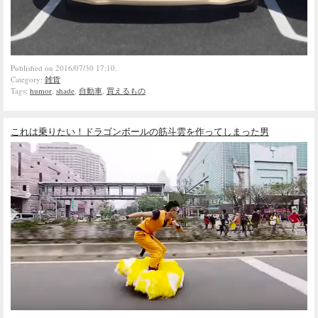
Published on 2016/07/30 17:10.
Category:
雑貨
Tags:
humor
,
shade
,
自動車
,
買えるもの
これは乗りたい！ドラゴンボールの筋斗雲を作ってしまった男