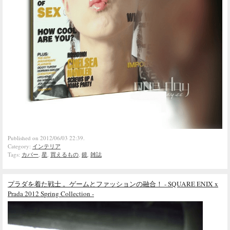
Published on 2012/06/03 22:39.
Category:
インテリア
Tags:
カバー
,
星
,
買えるもの
,
鏡
,
雑誌
プラダを着た戦士 。ゲームとファッションの融合！ - SQUARE ENIX x
Prada 2012 Spring Collection -