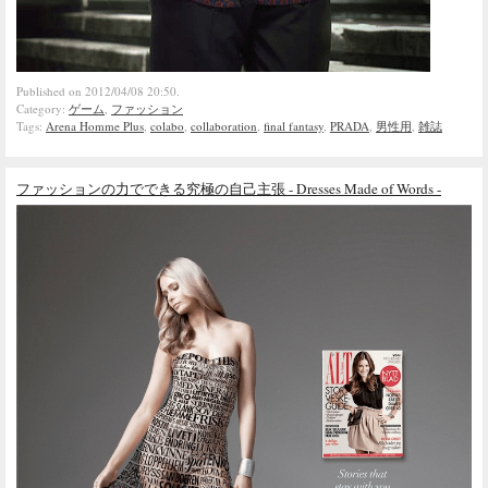
Published on 2012/04/08 20:50.
Category:
ゲーム
,
ファッション
Tags:
Arena Homme Plus
,
colabo
,
collaboration
,
final fantasy
,
PRADA
,
男性用
,
雑誌
ファッションの力でできる究極の自己主張 - Dresses Made of Words -