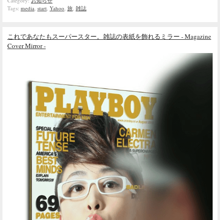
Category:
お知らせ
Tags:
media
,
start
,
Yahoo
,
旅
,
雑誌
これであなたもスーパースター。雑誌の表紙を飾れるミラー - Magazine
Cover Mirror -