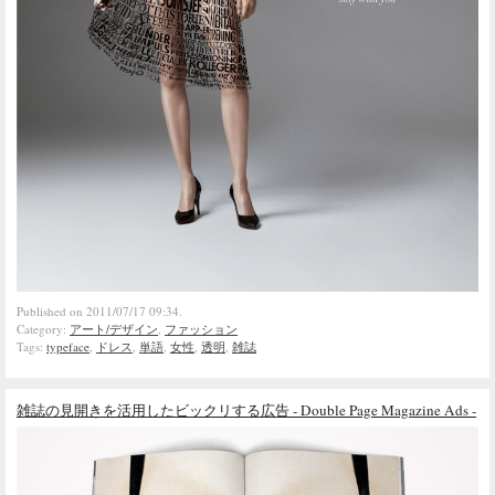
Published on 2011/07/17 09:34.
Category:
アート/デザイン
,
ファッション
Tags:
typeface
,
ドレス
,
単語
,
女性
,
透明
,
雑誌
雑誌の見開きを活用したビックリする広告 - Double Page Magazine Ads -